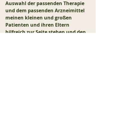
Auswahl der passenden Therapie 
und dem passenden Arzneimittel 
meinen kleinen und großen 
Patienten und ihren Eltern 
hilfreich zur Seite stehen und den 
Nachwuchs in einer gesunden 
Entwicklung begleiten. 
Erkältungswelle bei Jung